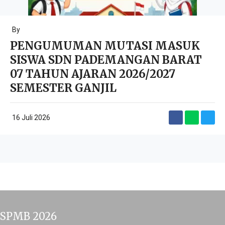
By
AN MUTASI MASUK
Gerakan P
 PADEMANGAN BARAT
SDN Pade
ARAN 2026/2027
Budayakan Pilah
ANJIL
Sekolah yang B
terus mendorong
23 Juni 2026
SPMB 2026